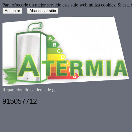
Para ofrecerle un mejor servicio este sitio web utiliza cookies. Si est
Acceptar
Abandonar sitio
Reparación de calderas de gas
915057712