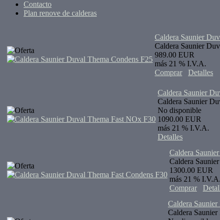
Contacto
Plan renove de calderas
Caldera Saunier Du
Caldera Saunier Du
989.00 EUR
más 21 % I.V.A.
Comprar
Detalles
Caldera Saunier D
Caldera Saunier D
No disponible
1090.00 EUR
más 21 % I.V.A.
Detalles
Caldera Saunie
Caldera Saunie
1300.00 EUR
más 21 % I.V.A
Comprar
Detal
Caldera Saunier
Caldera Saunier